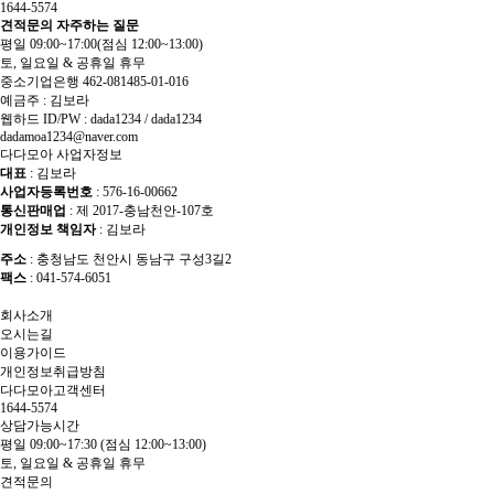
1644-5574
견적문의
자주하는 질문
평일 09:00~17:00
(점심 12:00~13:00)
토, 일요일 & 공휴일 휴무
중소기업은행 462-081485-01-016
예금주 : 김보라
웹하드 ID/PW : dada1234 / dada1234
dadamoa1234@naver.com
다다모아 사업자정보
대표
: 김보라
사업자등록번호
: 576-16-00662
통신판매업
: 제 2017-충남천안-107호
개인정보 책임자
: 김보라
주소
: 충청남도 천안시 동남구 구성3길2
팩스
: 041-574-6051
회사소개
오시는길
이용가이드
개인정보취급방침
다다모아고객센터
1644-5574
상담가능시간
평일 09:00~17:30
(점심 12:00~13:00)
토, 일요일 & 공휴일 휴무
견적문의