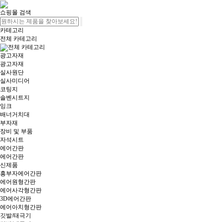
쇼핑몰 검색
카테고리
전체 카테고리
전체 카테고리
광고자재
광고자재
실사원단
실사미디어
코팅지
솔벤시트지
잉크
배너거치대
부자재
장비 및 부품
자석시트
에어간판
에어간판
신제품
흥부자에어간판
에어원형간판
에어사각형간판
3D에어간판
에어아치형간판
깃발/태극기