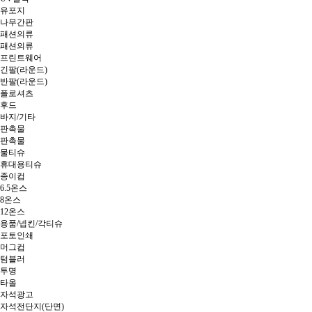
유포지
나무간판
패션의류
패션의류
프린트웨어
긴팔(라운드)
반팔(라운드)
폴로셔츠
후드
바지/기타
판촉물
판촉물
물티슈
휴대용티슈
종이컵
6.5온스
8온스
12온스
용품/넵킨/각티슈
포토인쇄
머그컵
텀블러
투명
타올
자석광고
자석전단지(단면)