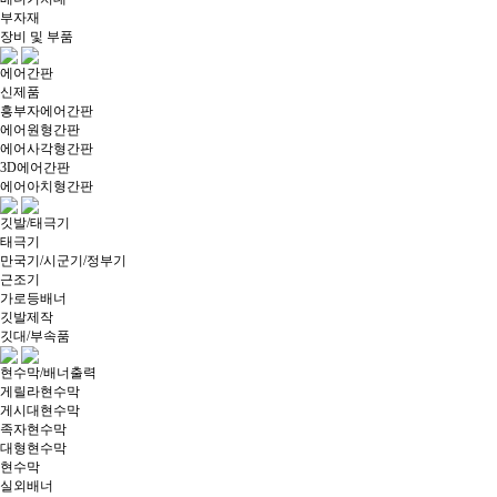
부자재
장비 및 부품
에어간판
신제품
흥부자에어간판
에어원형간판
에어사각형간판
3D에어간판
에어아치형간판
깃발/태극기
태극기
만국기/시군기/정부기
근조기
가로등배너
깃발제작
깃대/부속품
현수막/배너출력
게릴라현수막
게시대현수막
족자현수막
대형현수막
현수막
실외배너