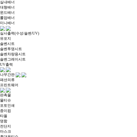
실내배너
대형배너
윈드배너
롤업배너
미니배너
실사출력(수성/솔벤/UV)
유포지
솔벤시트
솔벤투명시트
솔벤차량용시트
솔벤그레이시트
UV출력
나무간판
패션의류
프린트웨어
판촉물
물티슈
포토인쇄
종이컵
타올
명함
전단지
마스크
휴대용티슈