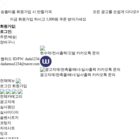
송월타올 회원가입 시 반할가격
모든 광고를 손쉽게 다다모
지금 회원가입 하시고 1,000원 쿠폰 받아가세요
회원가입
|
로그인
|
주문/배송
|
장바구니
현수막/전사출력/깃발 카카오톡 문의
웹하드 ID/PW: dada1234
dadamoa1234@naver.com
광고자재/판촉물/배너/실사출력 카카오톡 문의
전체메뉴
로그인
회원가입
전체카테고리
광고자재
실사원단
실사미디어
솔벤시트지
코팅지
자석시트
잉크
배너거치대