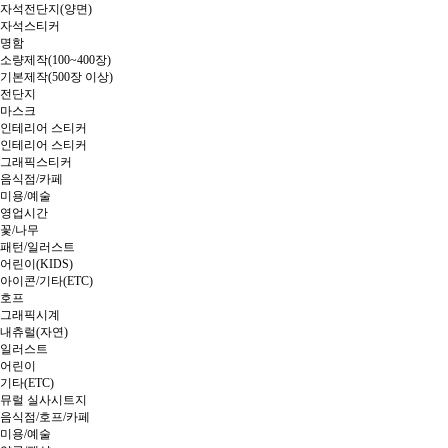
자석전단지(양면)
자석스티커
명함
소량제작(100~400장)
기본제작(500장 이상)
전단지
마스크
인테리어 스티커
인테리어 스티커
그래픽스티커
음식점/카페
미용/예술
영업시간
꽃/나무
패턴/일러스트
어린이(KIDS)
아이콘/기타(ETC)
호프
그래픽시계
내츄럴(자연)
일러스트
어린이
기타(ETC)
뮤럴 실사시트지
음식점/호프/카페
미용/예술