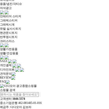
용품/넵킨/각티슈
자석광고
인테리어 스티커
그래픽스티커
그래픽시계
뮤럴 실사시트지
현관문시트지
반투명시트지
크리스마스
생활가전용품
생활/건강용품
SALE
개인결제
디자인의뢰
견적문의
REVIEW
FAQ
쇼핑몰 검색
고객센터
1644-5574
중소기업은행 462-081485-01-016
예금주: 다다모아 김보라