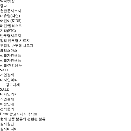
약국/펫샵
종교
현관문시트지
내츄럴(자연)
어린이(KIDS)
패턴/일러스트
기타(ETC)
반투명시트지
점착 반투명 시트지
무점착 반투명 시트지
크리스마스
생활가전용품
생활가전용품
생활/건강용품
SALE
개인결제
디자인의뢰
광고자재
SALE
디자인의뢰
개인결제
배송안내
견적문의
Home
광고자재
자석시트
현재 상품 분류와 관련된 분류
실사원단
실사미디어