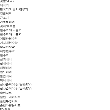
깃발/태극기
태극기
만국기/시군기/정부기
깃발제작
근조기
가로등배너
깃대/부속품
현수막/배너출력
현수막/배너출력
게릴라현수막
게시대현수막
족자현수막
대형현수막
현수막
실외배너
실내배너
대형배너
윈드배너
롤업배너
미니배너
실사출력(수성/솔벤/UV)
실사출력(수성/솔벤/UV)
솔벤시트
솔벤그레이시트
솔벤투명시트
솔벤차량용시트
UV출력