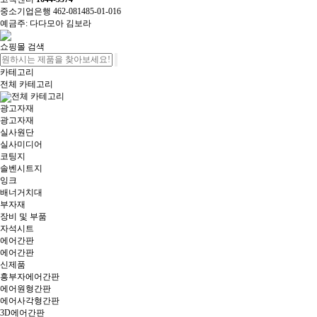
중소기업은행 462-081485-01-016
예금주: 다다모아 김보라
쇼핑몰 검색
카테고리
전체 카테고리
전체 카테고리
광고자재
광고자재
실사원단
실사미디어
코팅지
솔벤시트지
잉크
배너거치대
부자재
장비 및 부품
자석시트
에어간판
에어간판
신제품
흥부자에어간판
에어원형간판
에어사각형간판
3D에어간판