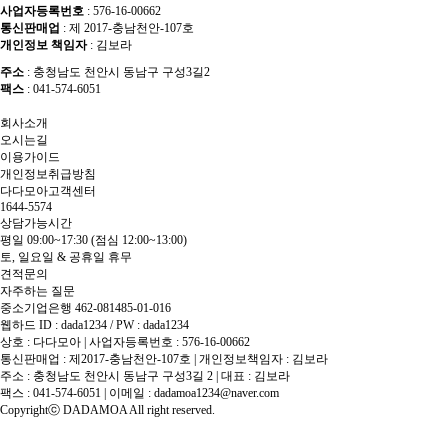
사업자등록번호
: 576-16-00662
통신판매업
: 제 2017-충남천안-107호
개인정보 책임자
: 김보라
주소
: 충청남도 천안시 동남구 구성3길2
팩스
: 041-574-6051
회사소개
오시는길
이용가이드
개인정보취급방침
다다모아고객센터
1644-5574
상담가능시간
평일 09:00~17:30
(점심 12:00~13:00)
토, 일요일 & 공휴일 휴무
견적문의
자주하는 질문
중소기업은행 462-081485-01-016
웹하드 ID : dada1234 / PW : dada1234
상호 : 다다모아 | 사업자등록번호 : 576-16-00662
통신판매업 : 제2017-충남천안-107호 | 개인정보책임자 : 김보라
주소 : 충청남도 천안시 동남구 구성3길 2 | 대표 : 김보라
팩스 : 041-574-6051 | 이메일 :
dadamoa1234@naver.com
Copyrightⓒ DADAMOA All right reserved.