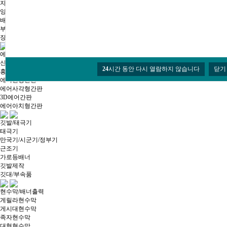
자석시트
잉크
배너거치대
부자재
장비 및 부품
에어간판
신제품
24
시간 동안 다시 열람하지 않습니다
닫기
흥부자에어간판
에어원형간판
에어사각형간판
3D에어간판
에어아치형간판
깃발/태극기
태극기
만국기/시군기/정부기
근조기
가로등배너
깃발제작
깃대/부속품
현수막/배너출력
게릴라현수막
게시대현수막
족자현수막
대형현수막