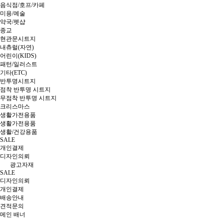
음식점/호프/카페
미용/예술
약국/펫샵
종교
현관문시트지
내츄럴(자연)
어린이(KIDS)
패턴/일러스트
기타(ETC)
반투명시트지
점착 반투명 시트지
무점착 반투명 시트지
크리스마스
생활가전용품
생활가전용품
생활/건강용품
SALE
개인결제
디자인의뢰
광고자재
SALE
디자인의뢰
개인결제
배송안내
견적문의
메인 배너