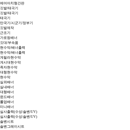
에어아치형간판
깃발/태극기
깃발/태극기
태극기
만국기/시군기/정부기
깃발제작
근조기
가로등배너
깃대/부속품
현수막/배너출력
현수막/배너출력
게릴라현수막
게시대현수막
족자현수막
대형현수막
현수막
실외배너
실내배너
대형배너
윈드배너
롤업배너
미니배너
실사출력(수성/솔벤/UV)
실사출력(수성/솔벤/UV)
솔벤시트
솔벤그레이시트