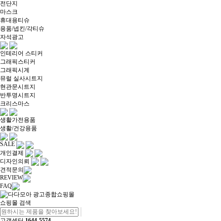
전단지
마스크
휴대용티슈
용품/넵킨/각티슈
자석광고
인테리어 스티커
그래픽스티커
그래픽시계
뮤럴 실사시트지
현관문시트지
반투명시트지
크리스마스
생활가전용품
생활/건강용품
SALE
개인결제
디자인의뢰
견적문의
REVIEW
FAQ
쇼핑몰 검색
고객센터
1644-5574