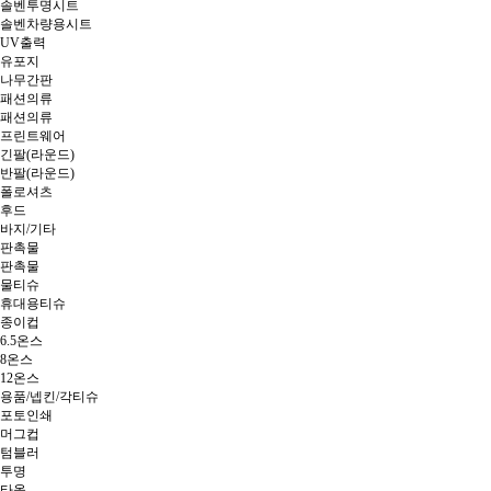
솔벤투명시트
솔벤차량용시트
UV출력
유포지
나무간판
패션의류
패션의류
프린트웨어
긴팔(라운드)
반팔(라운드)
폴로셔츠
후드
바지/기타
판촉물
판촉물
물티슈
휴대용티슈
종이컵
6.5온스
8온스
12온스
용품/넵킨/각티슈
포토인쇄
머그컵
텀블러
투명
타올