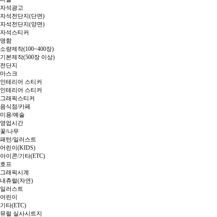
자석광고
자석전단지(단면)
자석전단지(양면)
자석스티커
명함
소량제작(100~400장)
기본제작(500장 이상)
전단지
마스크
인테리어 스티커
인테리어 스티커
그래픽스티커
음식점/카페
미용/예술
영업시간
꽃/나무
패턴/일러스트
어린이(KIDS)
아이콘/기타(ETC)
호프
그래픽시계
내츄럴(자연)
일러스트
어린이
기타(ETC)
뮤럴 실사시트지