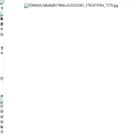
송월타올 회원가입 시 반할가격
모든 광고를 손쉽게 다다모
지금 회원가입 하시고 1,000원 쿠폰 받아가세요
회원가입
|
로그인
|
주문/배송
|
장바구니
현수막/전사출력/깃발 카카오톡 문의
웹하드 ID/PW: dada1234
dadamoa1234@naver.com
광고자재/판촉물/배너/실사출력 카카오톡 문의
전체메뉴
로그인
회원가입
전체카테고리
광고자재
실사원단
실사미디어
솔벤시트지
코팅지