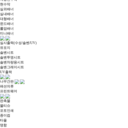
현수막
실외배너
실내배너
대형배너
윈드배너
롤업배너
미니배너
실사출력(수성/솔벤/UV)
유포지
솔벤시트
솔벤투명시트
솔벤차량용시트
솔벤그레이시트
UV출력
나무간판
패션의류
프린트웨어
판촉물
물티슈
포토인쇄
종이컵
타올
명함