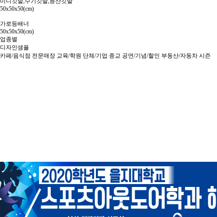
미니깃발,수기깃발,등산깃발
50x50x50(cm)
가로등배너
50x50x50(cm)
업종별
디자인샘플
카페/음식점
전문매장
교육/학원
단체/기업
종교
공연/기념/할인
부동산/자동차
시즌